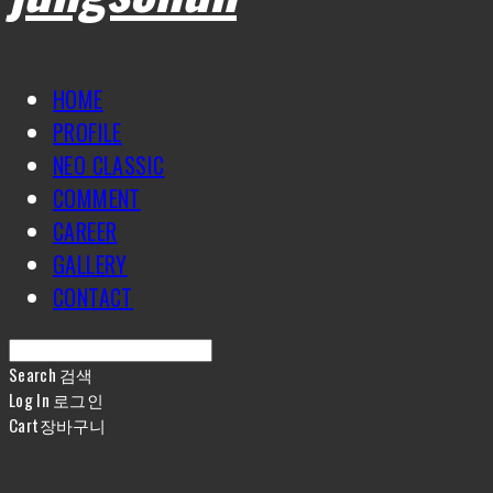
HOME
PROFILE
NEO CLASSIC
COMMENT
CAREER
GALLERY
CONTACT
Search
검색
Log In
로그인
Cart
장바구니