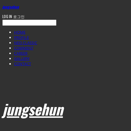
jungsehun
LOG IN
로그인
HOME
PROFILE
NEO CLASSIC
COMMENT
CAREER
GALLERY
CONTACT
jungsehun