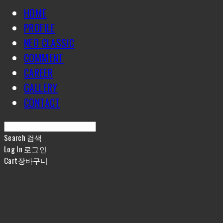
HOME
PROFILE
NEO CLASSIC
COMMENT
CAREER
GALLERY
CONTACT
Search
검색
Log In
로그인
Cart
장바구니